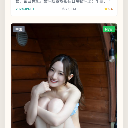
套，留白克制。案件线索散布在日常物件里：车票、收
据、旧照片皆可能成为钥匙。欢迎在观影记录里写下
2024-09-01
25,041
6.4
你...
中国
NEW