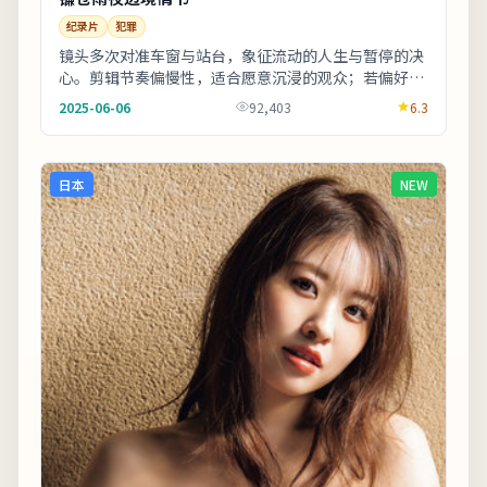
纪录片
犯罪
镜头多次对准车窗与站台，象征流动的人生与暂停的决
心。剪辑节奏偏慢性，适合愿意沉浸的观众；若偏好快
节奏可酌情快进前半。上线之后口碑分化属正常现
2025-06-06
92,403
6.3
象，...
日本
NEW