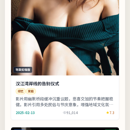
导演剪辑版
汉江湾岸线的告别仪式
综艺
家庭
影片用幽默桥段缓冲沉重议题，悲喜交加的节奏把握稳
健。影片引用多处民俗与节庆意象，增强地域文化氛
围。影片中出现的地标多为实景拍摄，旅行爱好者可按
2025-02-13
91,014
7.3
图...