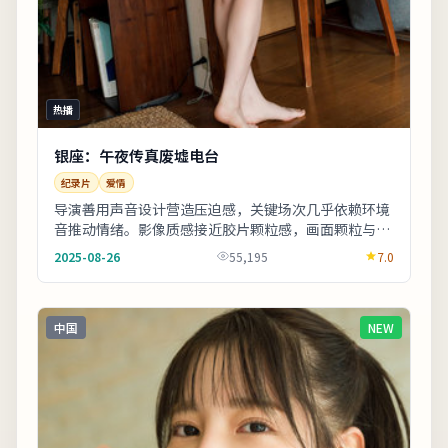
热播
银座：午夜传真废墟电台
纪录片
爱情
导演善用声音设计营造压迫感，关键场次几乎依赖环境
音推动情绪。影像质感接近胶片颗粒感，画面颗粒与雨
景结合氛围出众。适合晚间完整观看，配合大屏与环
2025-08-26
55,195
7.0
绕...
中国
NEW