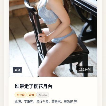
131分钟
高分
谁带走了樱花月台
电视剧
爱情
2016
年
主演：
李秉宪、易烊千玺、薛景求、黄政民 等