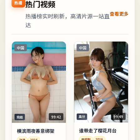
热门视频
热播
查看更多
热播榜实时刷新，高清片源一站直
达
中国
中国
99:49
高分
99:42
完结
谁带走了樱花月台
横滨雨夜善意绑架
电视剧
2016
动漫
2016