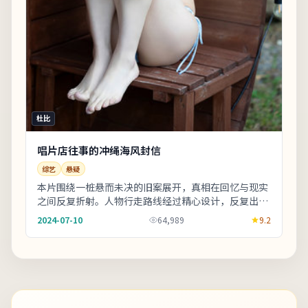
杜比
唱片店往事的冲绳海风封信
综艺
悬疑
本片围绕一桩悬而未决的旧案展开，真相在回忆与现实
之间反复折射。人物行走路线经过精心设计，反复出现
的十字路口象征抉择。友情提示：部分镜头闪烁较
2024-07-10
64,989
9.2
快，...