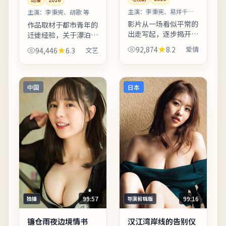
主演：
李秉宪、易烊千玺
主演：
李秉宪、胡歌 等
等
影片从一场看似平常的
作品取材于都市青年的
出走写起，逐步揭开人
迁徙经验，关于漂泊、
物之间的隐秘牵绊。亲
归属与自我和解。摄影
92,874
8.2
爱情
94,446
6.3
文艺
情线处理含蓄，几场餐
团队在冷暖色调切换上
桌戏胜过千言万语。整
做足功课，城市霓虹与
体来看，这是一部类型
陋巷昏灯对比鲜明。上
元素清晰、人物动机可
线之后口碑分化属正常
中国
日本
信的...
现象...
99:57
99:16
独播
导演剪辑版
镰仓雨夜边境情书
汉江湾岸线的告别仪