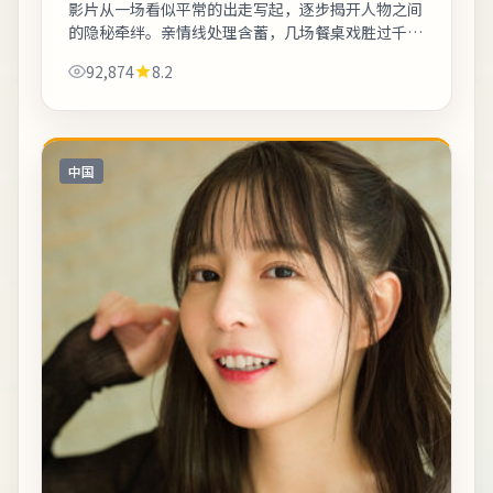
影片从一场看似平常的出走写起，逐步揭开人物之间
的隐秘牵绊。亲情线处理含蓄，几场餐桌戏胜过千言
万语。整体来看，这是一部类型元素清晰、人物动机
92,874
8.2
可信的作品，值得安静看完。《谁带走了樱...
中国