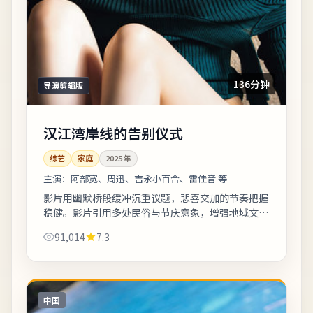
136分钟
导演剪辑版
汉江湾岸线的告别仪式
综艺
家庭
2025
年
主演：
阿部宽、周迅、吉永小百合、雷佳音 等
影片用幽默桥段缓冲沉重议题，悲喜交加的节奏把握
稳健。影片引用多处民俗与节庆意象，增强地域文化
氛围。影片中出现的地标多为实景拍摄，旅行爱好者
91,014
7.3
可按图索骥打卡。《汉江湾岸线的告别仪式...
中国