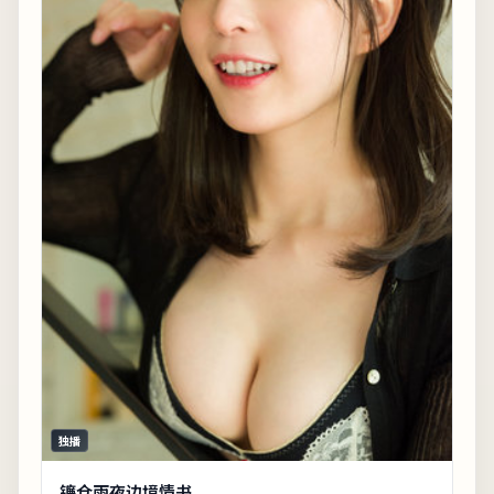
独播
镰仓雨夜边境情书