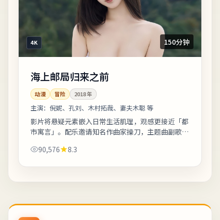
150分钟
4K
海上邮局归来之前
动漫
冒险
2018
年
主演：
倪妮、孔刘、木村拓哉、妻夫木聪 等
影片将悬疑元素嵌入日常生活肌理，观感更接近「都
市寓言」。配乐邀请知名作曲家操刀，主题曲副歌与
剧情高潮同步上扬。若你对东亚都市题材感兴趣，本
90,576
8.3
片的地域符号与文化语境值得关注。《海上...