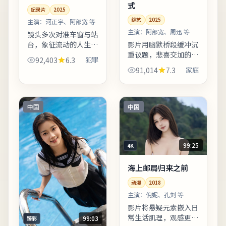
式
纪录片
2025
综艺
2025
主演：
河正宇、阿部宽 等
主演：
阿部宽、周迅 等
镜头多次对准车窗与站
台，象征流动的人生与
影片用幽默桥段缓冲沉
暂停的决心。剪辑节奏
重议题，悲喜交加的节
92,403
6.3
犯罪
偏慢性，适合愿意沉浸
奏把握稳健。影片引用
91,014
7.3
家庭
的观众；若偏好快节奏
多处民俗与节庆意象，
可酌情快进前半。上线
增强地域文化氛围。影
之后口碑分化属正常现
片中出现的地标多为实
象，...
景拍摄，旅行爱好者可
中国
中国
按图...
99:25
4K
海上邮局归来之前
动漫
2018
主演：
倪妮、孔刘 等
影片将悬疑元素嵌入日
常生活肌理，观感更接
99:03
臻彩