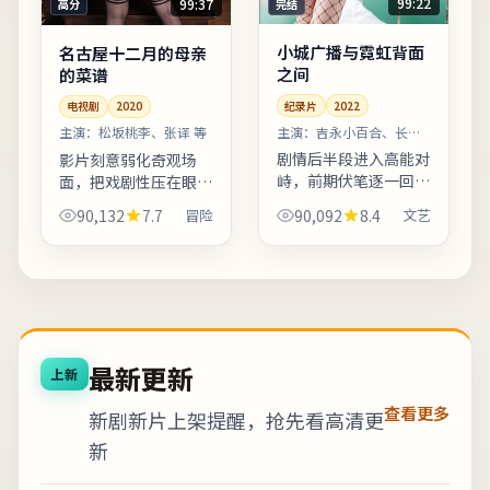
99:22
99:37
完结
高分
小城广播与霓虹背面
名古屋十二月的母亲
之间
的菜谱
纪录片
2022
电视剧
2020
主演：
吉永小百合、长泽
主演：
松坂桃李、张译 等
雅美 等
剧情后半段进入高能对
影片刻意弱化奇观场
峙，前期伏笔逐一回
面，把戏剧性压在眼神
收，观感紧凑。片中地
与停顿之间。片中地名
90,092
8.4
文艺
90,132
7.7
冒险
名与季节意象反复出
与季节意象反复出现，
现，构成理解人物动机
构成理解人物动机的重
的重要线索。影片中出
要线索。片尾字幕包含
现的地标多为实景拍
幕后花絮名单，影迷可
摄，旅行爱...
向幕后...
最新更新
上新
查看更多
新剧新片上架提醒，抢先看高清更
新