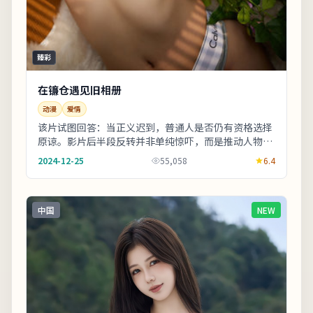
臻彩
在镰仓遇见旧相册
动漫
爱情
该片试图回答：当正义迟到，普通人是否仍有资格选择
原谅。影片后半段反转并非单纯惊吓，而是推动人物完
成性格蜕变。剧情信息与人物关系可在二刷时解锁更
2024-12-25
55,058
6.4
多...
中国
NEW