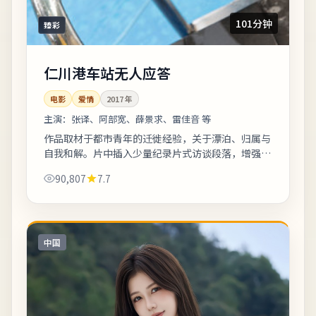
101分钟
臻彩
仁川港车站无人应答
电影
爱情
2017
年
主演：
张译、阿部宽、薛景求、雷佳音 等
作品取材于都市青年的迁徙经验，关于漂泊、归属与
自我和解。片中插入少量纪录片式访谈段落，增强真
实性与代入感。友情提示：部分镜头闪烁较快，光敏
90,807
7.7
人群请酌情观看。《仁川港车站无人应答》...
中国