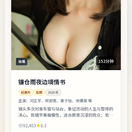
152分钟
独播
镰仓雨夜边境情书
纪录片
犯罪
2025
年
主演：
河正宇、阿部宽、章子怡、宋康昊 等
镜头多次对准车窗与站台，象征流动的人生与暂停的
决心。剪辑节奏偏慢性，适合愿意沉浸的观众；若偏
好快节奏可酌情快进前半。上线之后口碑分化属正常
92,403
6.3
现象，建议亲自观看并形成独立判断。《镰...