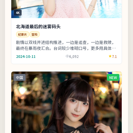
4K
北海道最后的迷雾码头
纪录片
冒险
剧情以双线并进结构推进，一边是追查，一边是救赎，
最终在暴雨夜汇合。台词较少堆砌口号，更多用具体生
活细节支撑价值观冲突。若你对东亚都市题材感兴
2024-10-11
6,092
7.1
趣，...
中国
NEW