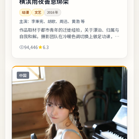
横滨雨夜善意绑架
动漫
文艺
2016
年
主演：
李秉宪、胡歌、周迅、黄渤 等
作品取材于都市青年的迁徙经验，关于漂泊、归属与
自我和解。摄影团队在冷暖色调切换上做足功课，城
市霓虹与陋巷昏灯对比鲜明。上线之后口碑分化属正
94,446
6.3
常现象，建议亲自观看并形成独立判断。《...
中国