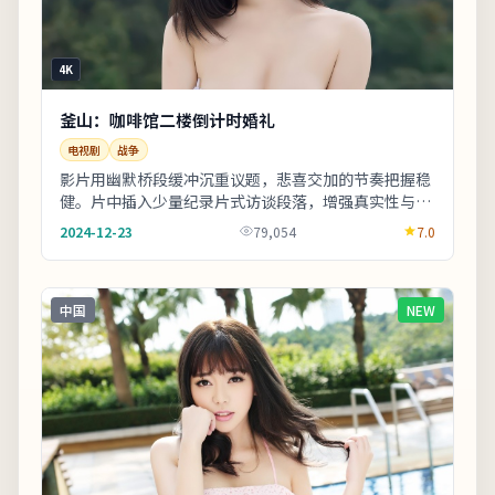
4K
釜山：咖啡馆二楼倒计时婚礼
电视剧
战争
影片用幽默桥段缓冲沉重议题，悲喜交加的节奏把握稳
健。片中插入少量纪录片式访谈段落，增强真实性与代
入感。片尾字幕包含幕后花絮名单，影迷可向幕后岗
2024-12-23
79,054
7.0
位...
中国
NEW