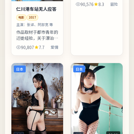
近「都市寓言」。配乐
90,576
8.3
冒险
邀请知名作曲家操刀，
仁川港车站无人应答
主题曲副歌与剧情高潮
电影
2017
同步上扬。若你对东亚
都市题材感兴趣，本片
主演：
张译、阿部宽 等
的地...
作品取材于都市青年的
迁徙经验，关于漂泊、
归属与自我和解。片中
90,807
7.7
爱情
插入少量纪录片式访谈
段落，增强真实性与代
入感。友情提示：部分
镜头闪烁较快，光敏人
日本
日本
群请...